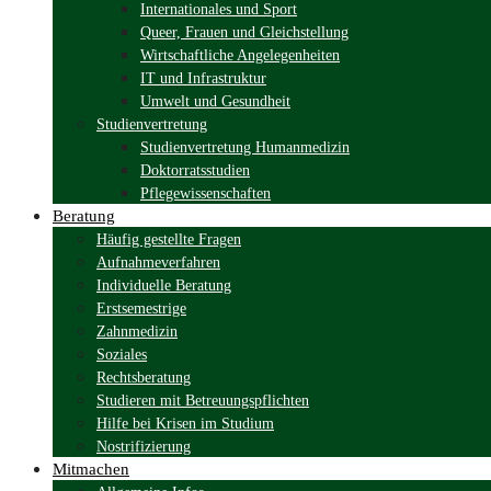
Musik und Kultur
Öffentlichkeitsarbeit und Presse
Sozialpolitik
Internationales und Sport
Queer, Frauen und Gleichstellung
Wirtschaftliche Angelegenheiten
IT und Infrastruktur
Umwelt und Gesundheit
Studienvertretung
Studienvertretung Humanmedizin
Doktorratsstudien
Pflegewissenschaften
Beratung
Häufig gestellte Fragen
Aufnahmeverfahren
Individuelle Beratung
Erstsemestrige
Zahnmedizin