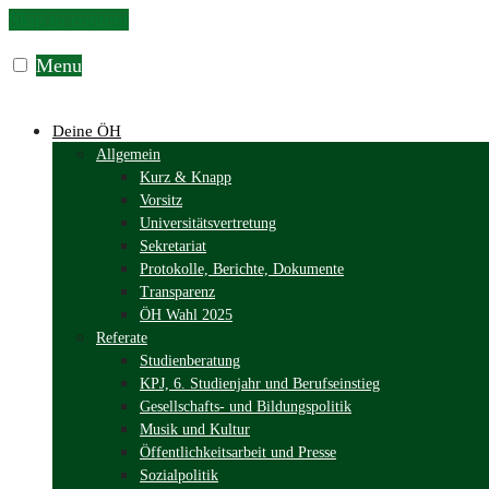
Skip to content
Menu
Deine ÖH
Allgemein
Kurz & Knapp
Vorsitz
Universitätsvertretung
Sekretariat
Protokolle, Berichte, Dokumente
Transparenz
ÖH Wahl 2025
Referate
Studienberatung
KPJ, 6. Studienjahr und Berufseinstieg
Gesellschafts- und Bildungspolitik